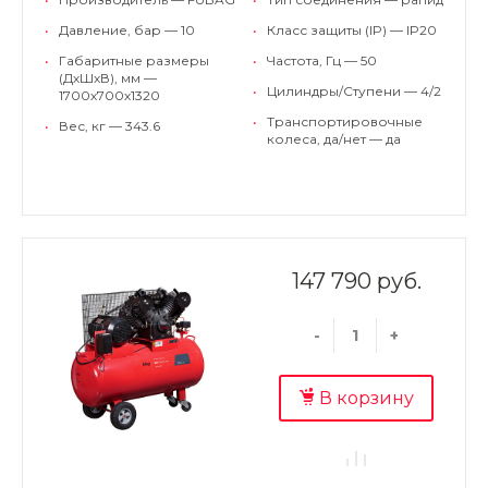
•
Давление, бар — 10
•
Класс защиты (IP) — IP20
•
Габаритные размеры
•
Частота, Гц — 50
(ДхШхВ), мм —
•
Цилиндры/Ступени — 4/2
1700х700х1320
•
Транспортировочные
•
Вес, кг — 343.6
колеса, да/нет — да
147 790 руб.
-
+
В корзину