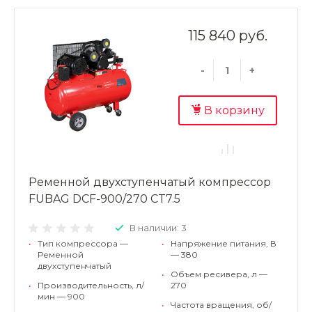
115 840 руб.
-
+
В корзину
Ременной двухступенчатый компрессор
FUBAG DCF-900/270 CT7.5
В наличии: 3
•
Тип компрессора —
•
Напряжение питания, В
Ременной
— 380
двухступенчатый
•
Объем ресивера, л —
•
Производительность, л/
270
мин — 900
•
Частота вращения, об/