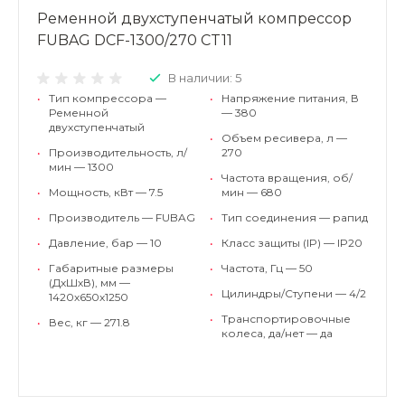
Ременной двухступенчатый компрессор
FUBAG DCF-1300/270 CT11
В наличии: 5
•
Тип компрессора —
•
Напряжение питания, В
Ременной
— 380
двухступенчатый
•
Объем ресивера, л —
•
Производительность, л/
270
мин — 1300
•
Частота вращения, об/
•
Мощность, кВт — 7.5
мин — 680
•
Производитель — FUBAG
•
Тип соединения — рапид
•
Давление, бар — 10
•
Класс защиты (IP) — IP20
•
Габаритные размеры
•
Частота, Гц — 50
(ДхШхВ), мм —
•
Цилиндры/Ступени — 4/2
1420х650х1250
•
Транспортировочные
•
Вес, кг — 271.8
колеса, да/нет — да