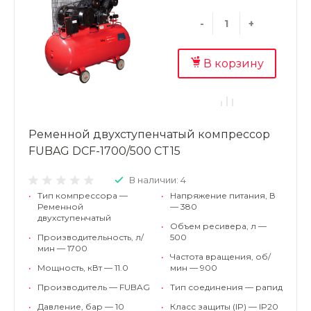
-
+
В корзину
Ременной двухступенчатый компрессор
FUBAG DCF-1700/500 CT15
В наличии: 4
•
Тип компрессора —
•
Напряжение питания, В
Ременной
— 380
двухступенчатый
•
Объем ресивера, л —
•
Производительность, л/
500
мин — 1700
•
Частота вращения, об/
•
Мощность, кВт — 11.0
мин — 900
•
Производитель — FUBAG
•
Тип соединения — рапид
•
Давление, бар — 10
•
Класс защиты (IP) — IP20