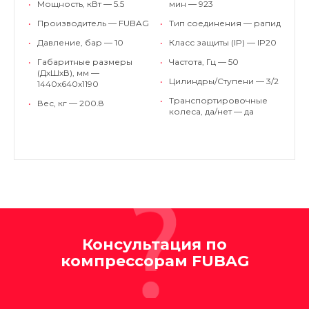
•
Мощность, кВт — 5.5
мин — 923
•
Производитель — FUBAG
•
Тип соединения — рапид
•
Давление, бар — 10
•
Класс защиты (IP) — IP20
•
Габаритные размеры
•
Частота, Гц — 50
(ДхШхВ), мм —
•
Цилиндры/Ступени — 3/2
1440х640х1190
•
Транспортировочные
•
Вес, кг — 200.8
колеса, да/нет — да
Консультация по
компрессорам FUBAG