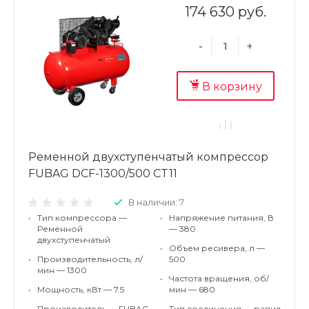
174 630 руб.
-
+
В корзину
Ременной двухступенчатый компрессор
FUBAG DCF-1300/500 CT11
В наличии: 7
•
Тип компрессора —
•
Напряжение питания, В
Ременной
— 380
двухступенчатый
•
Объем ресивера, л —
•
Производительность, л/
500
мин — 1300
•
Частота вращения, об/
•
Мощность, кВт — 7.5
мин — 680
•
Производитель — FUBAG
•
Тип соединения — рапид