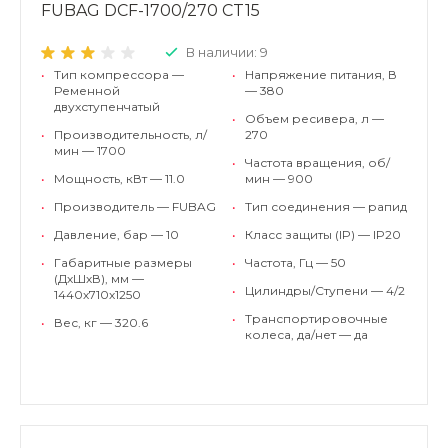
FUBAG DCF-1700/270 CT15
В наличии: 9
•
Тип компрессора —
•
Напряжение питания, В
Ременной
— 380
двухступенчатый
•
Объем ресивера, л —
•
Производительность, л/
270
мин — 1700
•
Частота вращения, об/
•
Мощность, кВт — 11.0
мин — 900
•
Производитель — FUBAG
•
Тип соединения — рапид
•
Давление, бар — 10
•
Класс защиты (IP) — IP20
•
Габаритные размеры
•
Частота, Гц — 50
(ДхШхВ), мм —
•
Цилиндры/Ступени — 4/2
1440х710х1250
•
Транспортировочные
•
Вес, кг — 320.6
колеса, да/нет — да