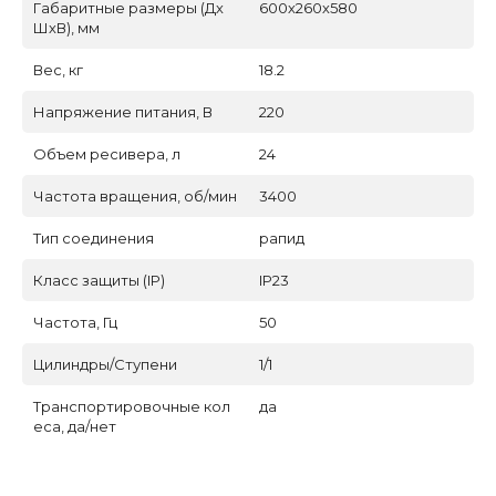
Габаритные размеры (Дх
600х260х580
ШхВ), мм
Вес, кг
18.2
Напряжение питания, В
220
Объем ресивера, л
24
Частота вращения, об/мин
3400
Тип соединения
рапид
Класс защиты (IP)
IP23
Частота, Гц
50
Цилиндры/Ступени
1/1
Транспортировочные кол
да
еса, да/нет