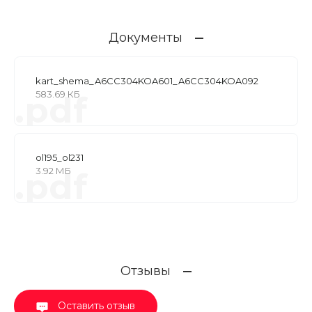
Документы
kart_shema_A6CC304KOA601_A6CC304KOA092
583.69 КБ
.pdf
ol195_ol231
3.92 МБ
.pdf
Отзывы
Оставить отзыв