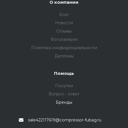
оценки.
О компании
Блог
О «Fubag
Новости
GmbH»
Отзывы
Фотогалерея
Политика конфиденциальности
Предприятие может
Дипломы
похвастаться
стремительной историей
развития и успеха. Оно
Помощь
располагает 19-ью
заводами,
Покупки
расположенными в
Вопрос - ответ
Европе: в Германии,
Швейцарии, Франции,
Бренды
Италии. Его установки
оборудованы
надёжными двигателями,
sale422117619@compressor-fubag.ru
приобретаемыми у