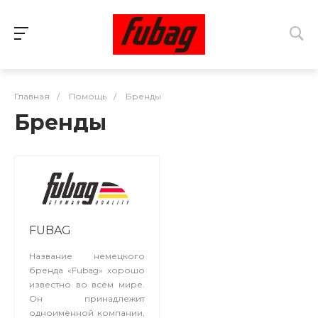
Главная
/
Помощь
/
Бренды
Бренды
FUBAG
Название немецкого
бренда «Fubag» хорошо
известно во всём мире.
Он принадлежит
одноимённой компании,