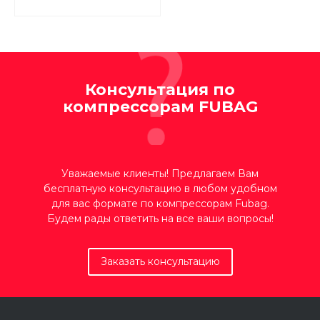
занимающейся
производством
генераторов,
сварочного
оборудования,
мотопомп, техники для
Консультация по
сада, пневматического
компрессорам FUBAG
инструмента и широкого
спектра запасных частей,
аксессуаров и
комплектующих.
Предприятие работает
Уважаемые клиенты! Предлагаем Вам
на мировом рынке уже
бесплатную консультацию в любом удобном
более сорока лет и
для вас формате по компрессорам Fubag.
является признанным
Будем рады ответить на все ваши вопросы!
лидером мирового
рынка. Продукцию,
производимую на его
Заказать консультацию
мощностях, поставляют
потребителям во всём
мире, и везде оно
получает наивысшие