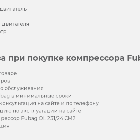
двигатель
а двигателя
ьтр
 при покупке компрессора Fub
товаре
тров
го обслуживания
ubag в минимальные сроки
онсультация на сайте и по телефону
цию по эксплуатации на сайте
рессор Fubag OL 231/24 CM2
кция