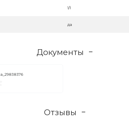
1/1
да
Документы
ma_29838376
f
Отзывы