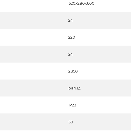
620х280х600
24
220
24
2850
рапид
IP23
50