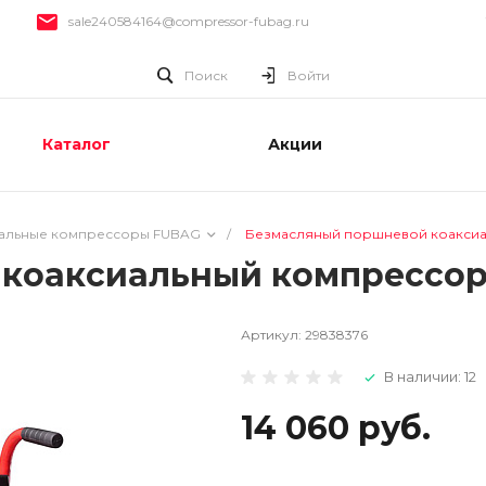
sale240584164@compressor-fubag.ru
Поиск
Войти
Каталог
Акции
альные компрессоры FUBAG
/
Безмасляный поршневой коаксиа
коаксиальный компрессор 
Артикул:
29838376
В наличии: 12
14 060 руб.