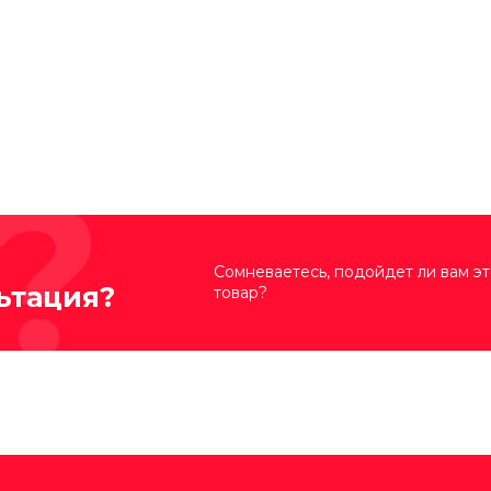
Сомневаетесь, подойдет ли вам эт
ьтация?
товар?