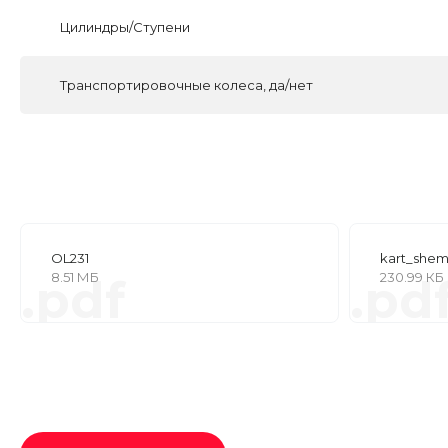
Цилиндры/Ступени
Транспортировочные колеса, да/нет
OL231
kart_she
8.51 МБ
230.99 КБ
.pdf
.pd