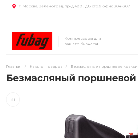
г. Москва, Зеленоград, пр-д 4801, д.8 стр.9 офис 304-307
Компрессоры для
вашего бизнеса!
Главная
/
Каталог товаров
/
Безмасляные поршневые коакси
Безмасляный поршневой 