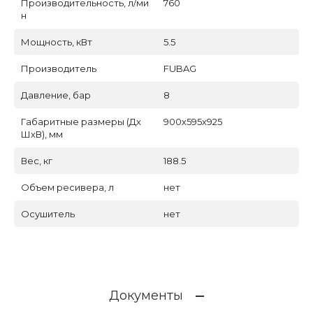
Производительность, л/ми
760
н
Мощность, кВт
5.5
Производитель
FUBAG
Давление, бар
8
Габаритные размеры (Дх
900х595х925
ШхВ), мм
Вес, кг
188.5
Объем ресивера, л
нет
Осушитель
нет
Документы