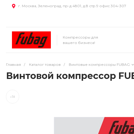
г. Москва, Зеленоград, пр-д 4801, д.8 стр.9 офис 304-307
Компрессоры для
вашего бизнеса!
Главная
/
Каталог товаров
/
Винтовые компрессоры FUBAG
Винтовой компрессор FUB