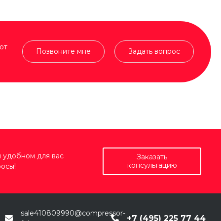
от
Позвоните мне
Задать вопрос
 удобном для вас
Заказать
консультацию
осы!
sale410809990@compressor-
+7 (495) 225 77 44