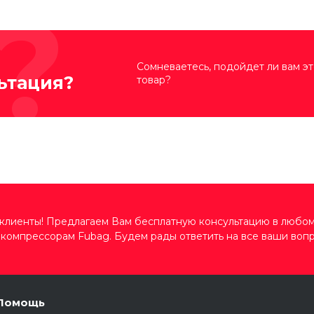
Сомневаетесь, подойдет ли вам эт
ьтация?
товар?
клиенты! Предлагаем Вам бесплатную консультацию в любом
компрессорам Fubag. Будем рады ответить на все ваши вопр
Помощь