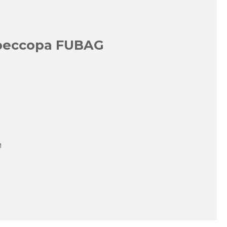
рессора FUBAG
и