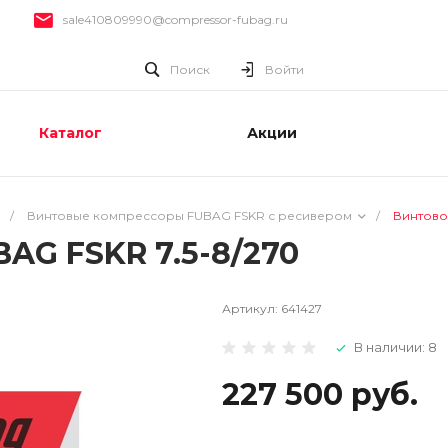
sale410809990@compressor-fubag.ru
Поиск
Войти
Каталог
Акции
/
Винтовые компрессоры FUBAG FSKR с ресивером
/
Винтово
AG FSKR 7.5-8/270
Артикул:
641427
В наличии: 8
227 500 руб.