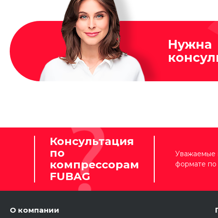
Нужна
консул
Консультация
по
Уважаемые 
компрессорам
формате по 
FUBAG
О компании